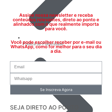
Assine nossa newsletter e receba
conteúdos relevantes, direto ao ponto e
alinhados com o que realmente importa
para você.
Você pode escolher receber por e-mail ou
Política de Publicidade
WhatsApp, como for melhor para o seu dia
a dia.
Se Inscreva Agora
SEJA DIRETO AO PONTO