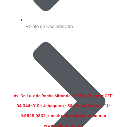
Relato de Uso Indevido
Av. Dr. Luiz da Rocha Miranda, nº 159, 4º andar CEP:
04.344-010 - Jabaquara - São Paulo Fones: (11)-
9.9628.9832 e-mail: deleon@deleon.com.br
www.deleon.com.br