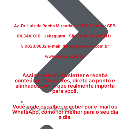
Av. Dr. Luiz da Rocha Miranda, nº 159, 4º andar CEP:
04.344-010 - Jabaquara - São Paulo Fones: (11)-
9.9628.9832 e-mail: deleon@deleon.com.br
www.deleon.com.br
Assine nossa newsletter e receba
conteúdos relevantes, direto ao ponto e
alinhados com o que realmente importa
para você.
Você pode escolher receber por e-mail ou
Política de Publicidade
WhatsApp, como for melhor para o seu dia
a dia.