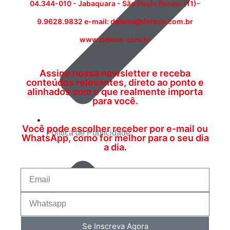
04.344-010 - Jabaquara - São Paulo Fones: (11)-
9.9628.9832 e-mail: deleon@deleon.com.br
www.deleon.com.br
Assine nossa newsletter e receba
conteúdos relevantes, direto ao ponto e
alinhados com o que realmente importa
para você.
Você pode escolher receber por e-mail ou
Política de Publicidade
WhatsApp, como for melhor para o seu dia
a dia.
Se Inscreva Agora