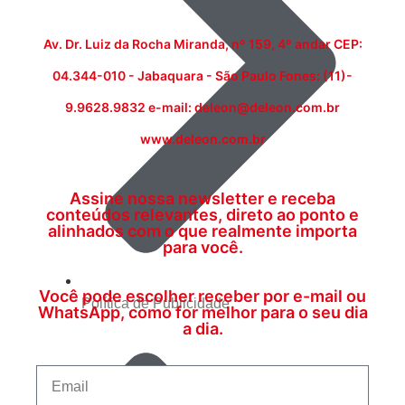
Av. Dr. Luiz da Rocha Miranda, nº 159, 4º andar CEP:
04.344-010 - Jabaquara - São Paulo Fones: (11)-
9.9628.9832 e-mail: deleon@deleon.com.br
www.deleon.com.br
Assine nossa newsletter e receba
conteúdos relevantes, direto ao ponto e
alinhados com o que realmente importa
para você.
Você pode escolher receber por e-mail ou
Política de Publicidade
WhatsApp, como for melhor para o seu dia
a dia.