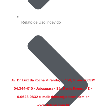
Relato de Uso Indevido
Av. Dr. Luiz da Rocha Miranda, nº 159, 4º andar CEP:
04.344-010 - Jabaquara - São Paulo Fones: (11)-
9.9628.9832 e-mail: deleon@deleon.com.br
www.deleon.com.br