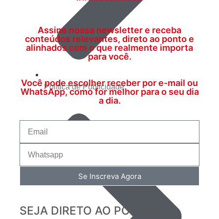
Assine nossa newsletter e receba
conteúdos relevantes, direto ao ponto e
alinhados com o que realmente importa
para você.
Você pode escolher receber por e-mail ou
Política de Publicidade
WhatsApp, como for melhor para o seu dia
a dia.
Se Inscreva Agora
SEJA DIRETO AO PONTO