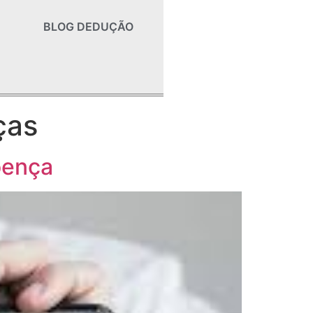
BLOG DEDUÇÃO
ças
oença