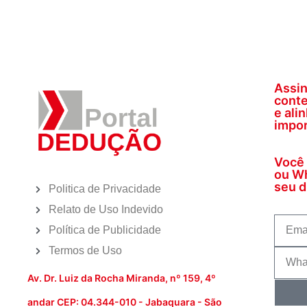
Assin
conte
e ali
impor
Você 
ou Wh
seu di
Politica de Privacidade
Relato de Uso Indevido
Política de Publicidade
Termos de Uso
Av. Dr. Luiz da Rocha Miranda, nº 159, 4º
andar CEP: 04.344-010 - Jabaquara - São