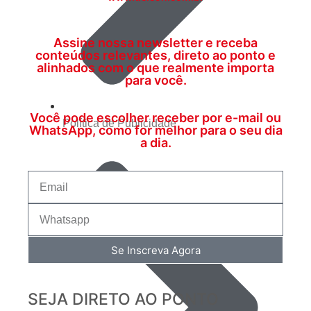
Assine nossa newsletter e receba
conteúdos relevantes, direto ao ponto e
alinhados com o que realmente importa
para você.
Você pode escolher receber por e-mail ou
Política de Publicidade
WhatsApp, como for melhor para o seu dia
a dia.
Se Inscreva Agora
SEJA DIRETO AO PONTO