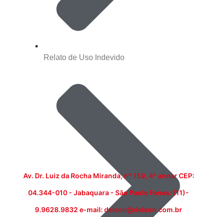
Relato de Uso Indevido
Av. Dr. Luiz da Rocha Miranda, nº 159, 4º andar CEP:
04.344-010 - Jabaquara - São Paulo Fones: (11)-
9.9628.9832 e-mail: deleon@deleon.com.br