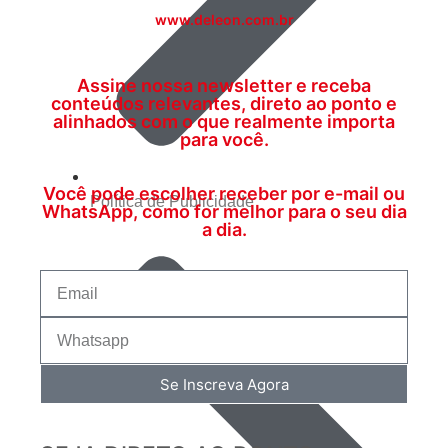
www.deleon.com.br
Assine nossa newsletter e receba
conteúdos relevantes, direto ao ponto e
alinhados com o que realmente importa
para você.
Você pode escolher receber por e-mail ou
Política de Publicidade
WhatsApp, como for melhor para o seu dia
a dia.
Se Inscreva Agora