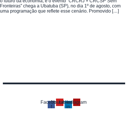
o futuro da economia, e o evento “CRCRJ + CRCSP Sem
Fronteiras” chega a Ubatuba (SP), no dia 1º de agosto, com
uma programação que reflete esse cenário. Promovido […]
Facebook-
Youtube
Linkedin-
Instagram
f
in