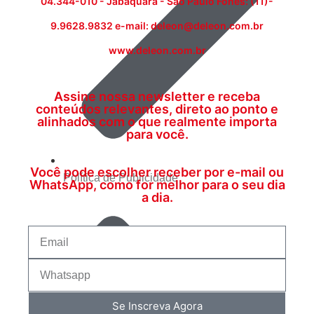
04.344-010 - Jabaquara - São Paulo Fones: (11)-
9.9628.9832 e-mail: deleon@deleon.com.br
www.deleon.com.br
Assine nossa newsletter e receba
conteúdos relevantes, direto ao ponto e
alinhados com o que realmente importa
para você.
Você pode escolher receber por e-mail ou
Política de Publicidade
WhatsApp, como for melhor para o seu dia
a dia.
Se Inscreva Agora