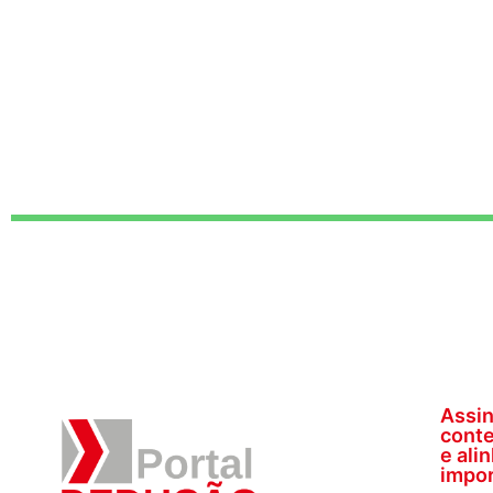
Assin
conte
e ali
impor