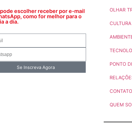
OLHAR TR
pode escolher receber por e-mail
atsApp, como for melhor para o
a a dia.
CULTURA
AMBIENT
TECNOLO
PONTO DE
Se Inscreva Agora
RELAÇÕE
CONTAT
QUEM S