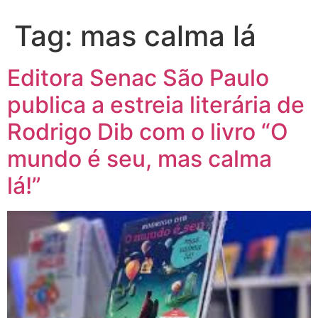
Tag:
mas calma lá
Editora Senac São Paulo
publica a estreia literária de
Rodrigo Dib com o livro “O
mundo é seu, mas calma
lá!”