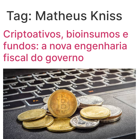
Tag:
Matheus Kniss
Criptoativos, bioinsumos e
fundos: a nova engenharia
fiscal do governo