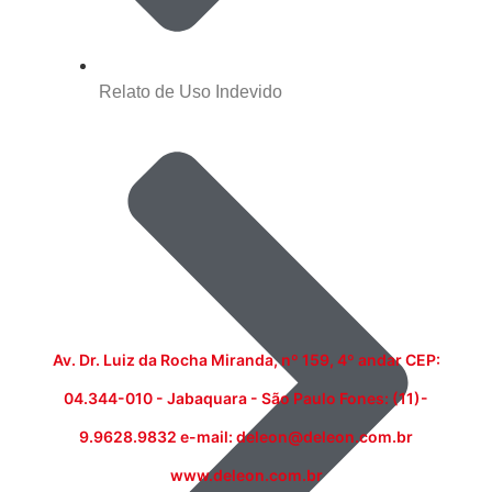
Relato de Uso Indevido
Av. Dr. Luiz da Rocha Miranda, nº 159, 4º andar CEP:
04.344-010 - Jabaquara - São Paulo Fones: (11)-
9.9628.9832 e-mail: deleon@deleon.com.br
www.deleon.com.br