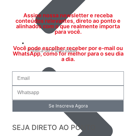
Assine nossa newsletter e receba
conteúdos relevantes, direto ao ponto e
alinhados com o que realmente importa
para você.
Você pode escolher receber por e-mail ou
Política de Publicidade
WhatsApp, como for melhor para o seu dia
a dia.
Se Inscreva Agora
SEJA DIRETO AO PONTO