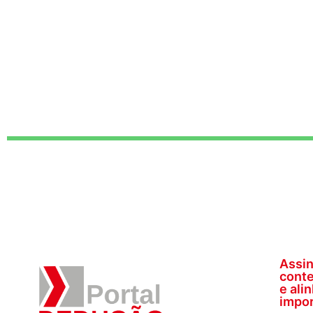
Assin
conte
e ali
impor