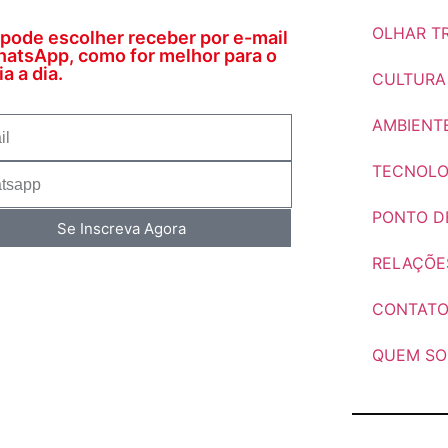
OLHAR TR
pode escolher receber por e-mail
atsApp, como for melhor para o
a a dia.
CULTURA
AMBIENT
TECNOLO
PONTO DE
Se Inscreva Agora
RELAÇÕE
CONTAT
QUEM S