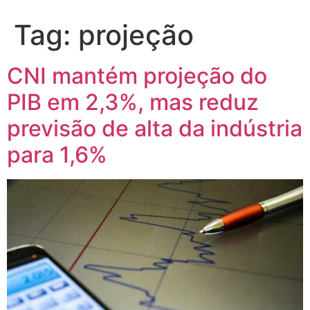
Tag:
projeção
CNI mantém projeção do
PIB em 2,3%, mas reduz
previsão de alta da indústria
para 1,6%