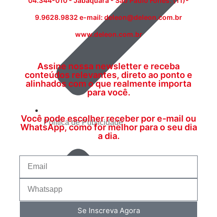
04.344-010 - Jabaquara - São Paulo Fones: (11)-
9.9628.9832 e-mail: deleon@deleon.com.br
www.deleon.com.br
Assine nossa newsletter e receba
conteúdos relevantes, direto ao ponto e
alinhados com o que realmente importa
para você.
Você pode escolher receber por e-mail ou
Política de Publicidade
WhatsApp, como for melhor para o seu dia
a dia.
Se Inscreva Agora