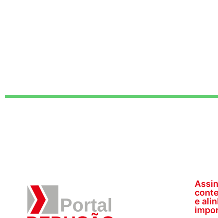
Assin
conte
e ali
impor