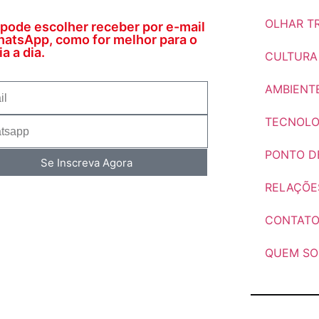
OLHAR TR
pode escolher receber por e-mail
atsApp, como for melhor para o
a a dia.
CULTURA
AMBIENT
TECNOLO
PONTO DE
Se Inscreva Agora
RELAÇÕE
CONTAT
QUEM S