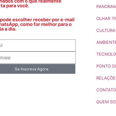
nhados com o que realmente
ta para você.
PANORAM
OLHAR TR
pode escolher receber por e-mail
atsApp, como for melhor para o
a a dia.
CULTURA
AMBIENT
TECNOLO
PONTO DE
Se Inscreva Agora
RELAÇÕE
CONTAT
QUEM S