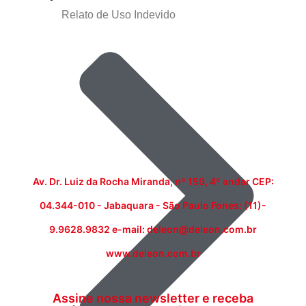
Relato de Uso Indevido
Av. Dr. Luiz da Rocha Miranda, nº 159, 4º andar CEP:
04.344-010 - Jabaquara - São Paulo Fones: (11)-
9.9628.9832 e-mail: deleon@deleon.com.br
www.deleon.com.br
Assine nossa newsletter e receba