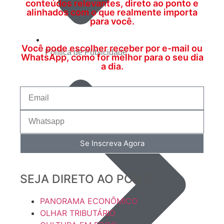
conteúdos relevantes, direto ao ponto e
alinhados com o que realmente importa
para você.
Você pode escolher receber por e-mail ou
Política de Publicidade
WhatsApp, como for melhor para o seu dia
a dia.
Se Inscreva Agora
SEJA DIRETO AO PONTO
PANORAMA ECONÔMICO
OLHAR TRIBUTÁRIO