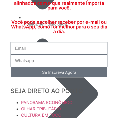
alinhados com o que realmente importa
para você.
Você pode escolher receber por e-mail ou
Política de Publicidade
WhatsApp, como for melhor para o seu dia
a dia.
Se Inscreva Agora
SEJA DIRETO AO PONTO
PANORAMA ECONÔMICO
OLHAR TRIBUTÁRIO
CULTURA EM FOCO