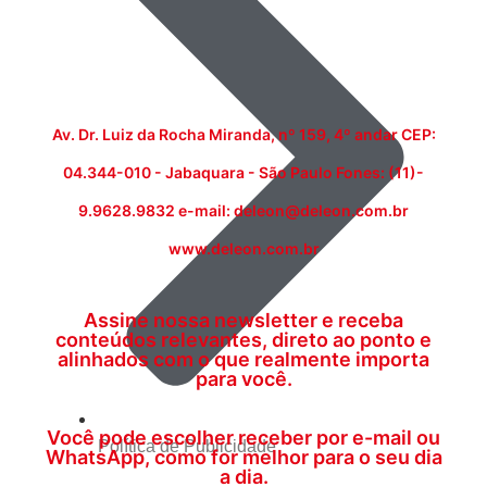
Av. Dr. Luiz da Rocha Miranda, nº 159, 4º andar CEP:
04.344-010 - Jabaquara - São Paulo Fones: (11)-
9.9628.9832 e-mail: deleon@deleon.com.br
www.deleon.com.br
Assine nossa newsletter e receba
conteúdos relevantes, direto ao ponto e
alinhados com o que realmente importa
para você.
Você pode escolher receber por e-mail ou
Política de Publicidade
WhatsApp, como for melhor para o seu dia
a dia.