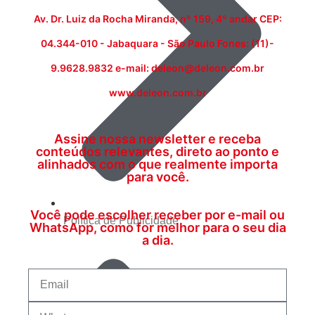
Av. Dr. Luiz da Rocha Miranda, nº 159, 4º andar CEP:
04.344-010 - Jabaquara - São Paulo Fones: (11)-
9.9628.9832 e-mail: deleon@deleon.com.br
www.deleon.com.br
Assine nossa newsletter e receba
conteúdos relevantes, direto ao ponto e
alinhados com o que realmente importa
para você.
Você pode escolher receber por e-mail ou
Política de Publicidade
WhatsApp, como for melhor para o seu dia
a dia.