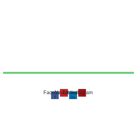
Facebook-
Youtube
Linkedin-
Instagram
f
in