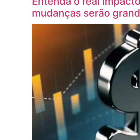
Entenda o real impacto
mudanças serão gran