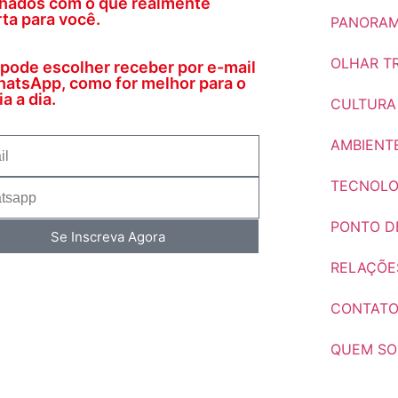
nhados com o que realmente
ta para você.
PANORAM
OLHAR TR
pode escolher receber por e-mail
atsApp, como for melhor para o
a a dia.
CULTURA
AMBIENT
TECNOLO
PONTO DE
Se Inscreva Agora
RELAÇÕE
CONTAT
QUEM S