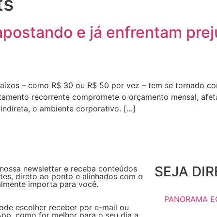
ts
apostando e já enfrentam pre
aixos – como R$ 30 ou R$ 50 por vez – tem se tornado comu
rtamento recorrente compromete o orçamento mensal, afet
indireta, o ambiente corporativo. […]
SEJA DI
 nossa newsletter e receba conteúdos
tes, direto ao ponto e alinhados com o
almente importa para você.
PANORAMA E
ode escolher receber por e-mail ou
pp, como for melhor para o seu dia a