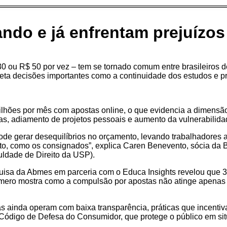
ndo e já enfrentam prejuízos
 ou R$ 50 por vez – tem se tornado comum entre brasileiros de 
a decisões importantes como a continuidade dos estudos e pres
bilhões por mês com apostas online, o que evidencia a dimensã
as, adiamento de projetos pessoais e aumento da vulnerabilidad
de gerar desequilíbrios no orçamento, levando trabalhadores 
dito, como os consignados”, explica Caren Benevento, sócia 
uldade de Direito da USP).
uisa da Abmes em parceria com o Educa Insights revelou que 
úmero mostra como a compulsão por apostas não atinge apenas 
as ainda operam com baixa transparência, práticas que incenti
do Código de Defesa do Consumidor, que protege o público em s