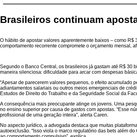
Brasileiros continuam aposta
O hábito de apostar valores aparentemente baixos – como R$ 30
comportamento recorrente compromete o orçamento mensal, afet
Segundo o Banco Central, os brasileiros já gastam até R$ 30 
maneira silenciosa: dificuldade para arcar com despesas básic
“Apesar de parecerem valores pequenos, o efeito acumulado po
adiantamentos salariais ou outros meios emergenciais de cré
Estudos de Direito do Trabalho e da Seguridade Social da Fac
A consequência mais preocupante atinge os jovens. Uma pesq
no ensino superior por causa de gastos com apostas. “Esse n
profissional de uma geração inteira”, alerta Caren.
No aspecto jurídico, a advogada destaca que muitas plataform
autoexclusão. “Isso viola o marco regulatório das bets além 
ao comportamento compulsivo”, explica.