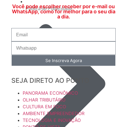
Você pode escolher receber por e-mail ou
Política de Publicidade
WhatsApp, como for melhor para o seu dia
a dia.
Se Inscreva Agora
SEJA DIRETO AO PONTO
PANORAMA ECONÔMICO
OLHAR TRIBUTÁRIO
CULTURA EM FOCO
AMBIENTE EMPREENDEDOR
TECNOLOGIA E INOVAÇÃO