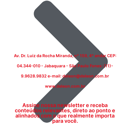
Av. Dr. Luiz da Rocha Miranda, nº 159, 4º andar CEP:
04.344-010 - Jabaquara - São Paulo Fones: (11)-
9.9628.9832 e-mail: deleon@deleon.com.br
www.deleon.com.br
Assine nossa newsletter e receba
conteúdos relevantes, direto ao ponto e
alinhados com o que realmente importa
para você.