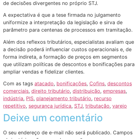
de decisões divergentes no próprio STJ.
A expectativa é que a tese firmada no julgamento
uniformize a interpretação da legislação e sirva de
parâmetro para centenas de processos em tramitação.
Além dos reflexos tributários, especialistas avaliam que
a decisão poderá influenciar custos operacionais e, de
forma indireta, a formação de preços em segmentos
que utilizam políticas de descontos e bonificações para
ampliar vendas e fidelizar clientes.
Com as tags
atacado
,
bonificações
,
Cofins
,
descontos
comerciais
,
direito tributário
,
distribuição
,
empresas
,
indústria
,
PIS
,
planejamento tributário
,
recurso
repetitivo
,
segurança jurídica
,
STJ
,
tributação
,
varejo
Deixe um comentário
O seu endereço de e-mail não será publicado.
Campos