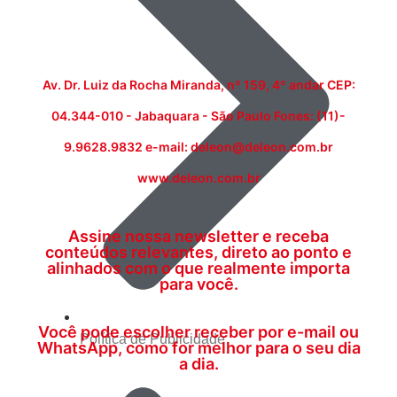
Av. Dr. Luiz da Rocha Miranda, nº 159, 4º andar CEP:
04.344-010 - Jabaquara - São Paulo Fones: (11)-
9.9628.9832 e-mail: deleon@deleon.com.br
www.deleon.com.br
Assine nossa newsletter e receba
conteúdos relevantes, direto ao ponto e
alinhados com o que realmente importa
para você.
Você pode escolher receber por e-mail ou
Política de Publicidade
WhatsApp, como for melhor para o seu dia
a dia.