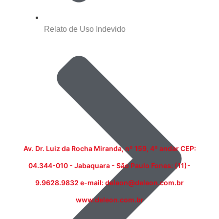
Relato de Uso Indevido
Av. Dr. Luiz da Rocha Miranda, nº 159, 4º andar CEP:
04.344-010 - Jabaquara - São Paulo Fones: (11)-
9.9628.9832 e-mail: deleon@deleon.com.br
www.deleon.com.br