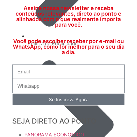
Assine nossa newsletter e receba
conteúdos relevantes, direto ao ponto e
alinhados com o que realmente importa
para você.
Você pode escolher receber por e-mail ou
Política de Publicidade
WhatsApp, como for melhor para o seu dia
a dia.
Se Inscreva Agora
SEJA DIRETO AO PONTO
PANORAMA ECONÔMICO