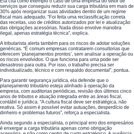
Ela cita como exemplo o caso de uma empresa do setor de
serviços que conseguiu reduzir sua carga tributária em mais de
30% após reorganizar suas atividades dentro de um regime
fiscal mais adequado. “Foi feita uma reclassificação correta
das receitas, uso de créditos autorizados por lei e atualização
das obrigações acessórias. Nada disso envolve manobra
ilegal, apenas estratégia técnica”, explica.
A tributarista alerta também para os riscos de adotar soluções
genéricas. “É comum empresas contratarem consultorias que
oferecem ‘planejamentos prontos’, sem analisar a operação ou
os riscos envolvidos. O que funciona para uma pode ser
desastroso para outra. Por isso, o trabalho precisa ser
individualizado, técnico e com respaldo documental”, pontua.
Para garantir segurança jurídica, ela defende que o
planejamento tributário esteja alinhado à operação da
empresa, com auditorias periódicas, revisão dos últimos cinco
anos de tributos e atuação integrada entre as áreas fiscal,
contábil e jurídica. “A cultura fiscal deve ser estratégica, não
reativa. Só assim é possível evitar autuações, desperdício de
dinheiro e problemas futuros”, reforça a especialista.
Ainda segundo a especialista, o principal erro dos empresários
é enxergar a carga tributária apenas como obrigação
acessória, e não como centro de custo estratégico. A ausência