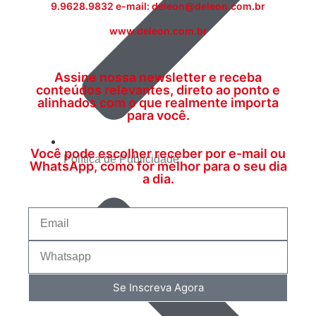
9.9628.9832 e-mail: deleon@deleon.com.br
www.deleon.com.br
Assine nossa newsletter e receba
conteúdos relevantes, direto ao ponto e
alinhados com o que realmente importa
para você.
Você pode escolher receber por e-mail ou
Política de Publicidade
WhatsApp, como for melhor para o seu dia
a dia.
Se Inscreva Agora