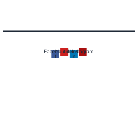
Facebook-
Youtube
Linkedin-
Instagram
f
in