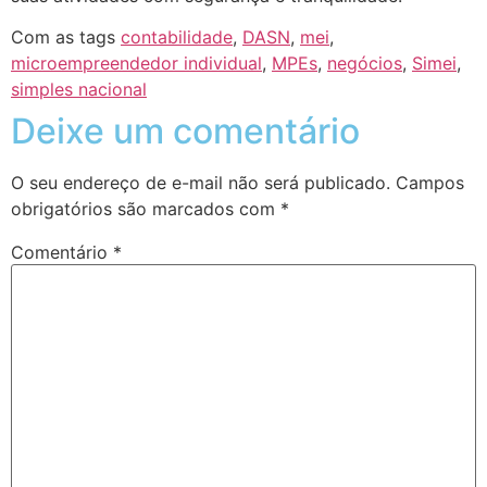
Com as tags
contabilidade
,
DASN
,
mei
,
microempreendedor individual
,
MPEs
,
negócios
,
Simei
,
simples nacional
Deixe um comentário
O seu endereço de e-mail não será publicado.
Campos
obrigatórios são marcados com
*
Comentário
*