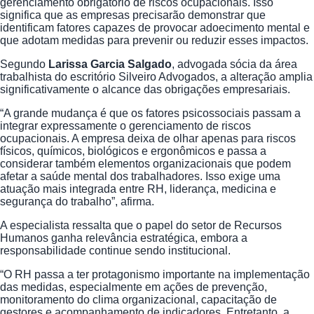
gerenciamento obrigatório de riscos ocupacionais. Isso
significa que as empresas precisarão demonstrar que
identificam fatores capazes de provocar adoecimento mental e
que adotam medidas para prevenir ou reduzir esses impactos.
Segundo
Larissa Garcia Salgado
, advogada sócia da área
trabalhista do escritório Silveiro Advogados, a alteração amplia
significativamente o alcance das obrigações empresariais.
“A grande mudança é que os fatores psicossociais passam a
integrar expressamente o gerenciamento de riscos
ocupacionais. A empresa deixa de olhar apenas para riscos
físicos, químicos, biológicos e ergonômicos e passa a
considerar também elementos organizacionais que podem
afetar a saúde mental dos trabalhadores. Isso exige uma
atuação mais integrada entre RH, liderança, medicina e
segurança do trabalho”, afirma.
A especialista ressalta que o papel do setor de Recursos
Humanos ganha relevância estratégica, embora a
responsabilidade continue sendo institucional.
“O RH passa a ter protagonismo importante na implementação
das medidas, especialmente em ações de prevenção,
monitoramento do clima organizacional, capacitação de
gestores e acompanhamento de indicadores. Entretanto, a