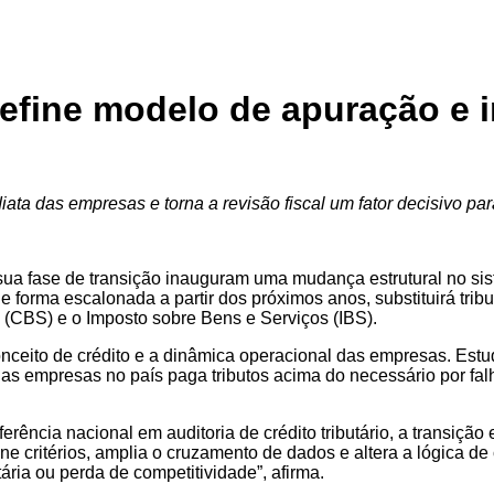
define modelo de apuração e 
ta das empresas e torna a revisão fiscal um fator decisivo par
 sua fase de transição inauguram uma mudança estrutural no s
 forma escalonada a partir dos próximos anos, substituirá tribu
 (CBS) e o Imposto sobre Bens e Serviços (IBS).
nceito de crédito e a dinâmica operacional das empresas. Estud
das empresas no país paga tributos acima do necessário por fa
eferência nacional em auditoria de crédito tributário, a transiçã
 critérios, amplia o cruzamento de dados e altera a lógica de
tária ou perda de competitividade”, afirma.