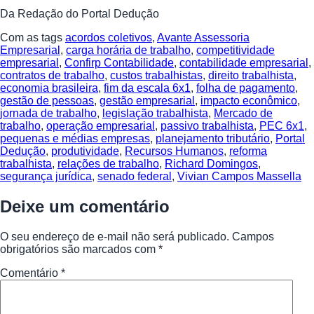
Da Redação do Portal Dedução
Com as tags
acordos coletivos
,
Avante Assessoria
Empresarial
,
carga horária de trabalho
,
competitividade
empresarial
,
Confirp Contabilidade
,
contabilidade empresarial
,
contratos de trabalho
,
custos trabalhistas
,
direito trabalhista
,
economia brasileira
,
fim da escala 6x1
,
folha de pagamento
,
gestão de pessoas
,
gestão empresarial
,
impacto econômico
,
jornada de trabalho
,
legislação trabalhista
,
Mercado de
trabalho
,
operação empresarial
,
passivo trabalhista
,
PEC 6x1
,
pequenas e médias empresas
,
planejamento tributário
,
Portal
Dedução
,
produtividade
,
Recursos Humanos
,
reforma
trabalhista
,
relações de trabalho
,
Richard Domingos
,
segurança jurídica
,
senado federal
,
Vivian Campos Massella
Deixe um comentário
O seu endereço de e-mail não será publicado.
Campos
obrigatórios são marcados com
*
Comentário
*